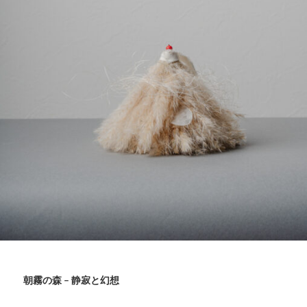
朝霧の森 – 静寂と幻想